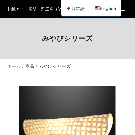
日本語
English
和紙アート照明｜雅工房（Miyabi Workshop）
みやびシリーズ
ホーム
商品
みやびシリーズ