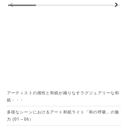
アーティストの感性と和紙が織りなすラグジュアリーな和
紙・・・
多様なシーンにおけるアート和紙ライト「和の呼吸」の魅
力 (01～06）